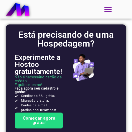
Está precisando de uma
Hospedagem?
Experimente a
Hostoo
gratuitamente!
Não é necessário cartão de
crédito.
É grátis mesmo!
Faça agora seu cadastro e
ganhe:
Certificado SSL grátis;
Migração gratuita;
Contas de e-mail
profissional ilimitadas!
Começar agora
grátis!