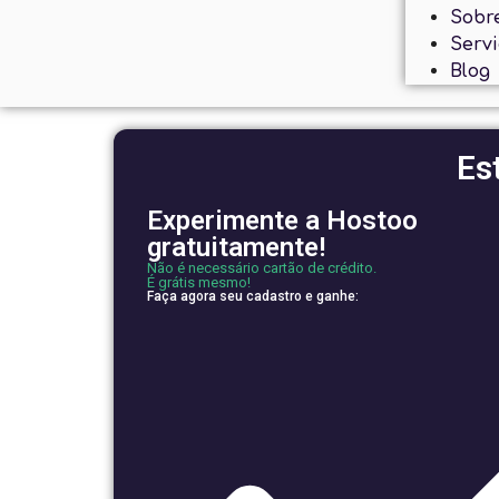
Sobr
Serv
Blog
Es
Experimente a Hostoo
gratuitamente!
Não é necessário cartão de crédito.
É grátis mesmo!
Faça agora seu cadastro e ganhe: