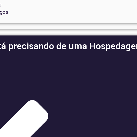
e
iços
tá precisando de uma Hospedag